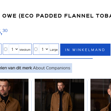
 OWE (ECO PADDED FLANNEL TOB
,
30
IN WINKELMAND
l
Medium
Large
elen van dit merk
About Companions