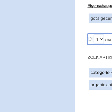
Eigenschapp
gots gecer
Smal
ZOEK ARTI
categorie
organic co