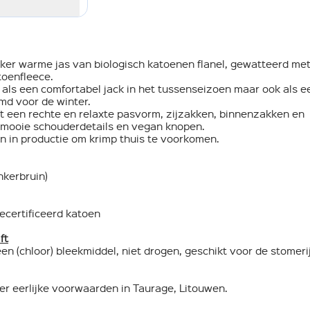
kker warme jas van biologisch katoenen flanel, gewatteerd me
toenfleece.
 als een comfortabel jack in het tussenseizoen maar ook als e
d voor de winter.
t een rechte en relaxte pasvorm, zijzakken, binnenzakken en
 mooie schouderdetails en vegan knopen.
 in productie om krimp thuis te voorkomen.
nkerbruin)
certificeerd katoen
ft
en (chloor) bleekmiddel, niet drogen, geschikt voor de stomeri
r eerlijke voorwaarden in Taurage, Litouwen.