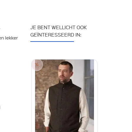
t
JE BENT WELLICHT OOK
GEÏNTERESSEERD IN:
en lekker
j
30