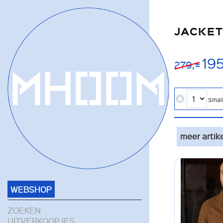
JACKET
195
279,=
Smal
meer artik
WEBSHOP
ZOEKEN
UITVERKOOPJES