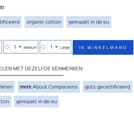
en
tificeerd
organic cotton
gemaakt in de eu
IN WINKELMAND
l
Medium
Large
KELEN MET DEZELFDE KENMERKEN
Heren
merk
About Companions
gots gecertificeerd
tton
gemaakt in de eu
NIEUWSBRIEF ONT