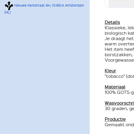
Nieuwe Kerkstraat 6H, 1018EA Amsterdam
(NL)
Details
Klassieke, le
biologisch ka
Je draagt het
warm overhem
Het item heef
borstzakken,
Voorgewassen
Kleur
"tobacco" (do
Materiaal
100% GOTS-ge
Wasvoorschri
30 graden, ge
Productie
Gemaakt onde