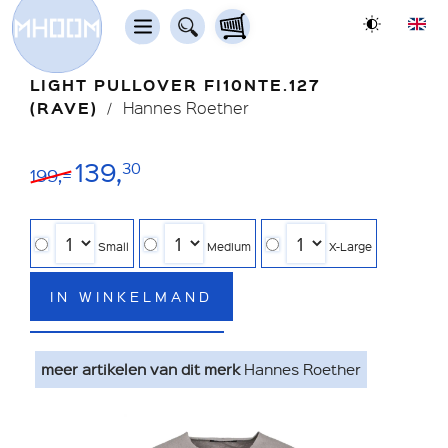
LIGHT PULLOVER FI10NTE.127
(RAVE)
Hannes Roether
139,
30
199,=
Small
Medium
X-Large
IN WINKELMAND
meer artikelen van dit merk
Hannes Roether