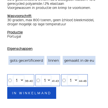
gerecycled polyamide / 2% elastaan
Voorgewassen in productie om krimp te voorkomen.
Wasvoorschrift
30 graden, max 800 toeren, geen (chloor) bleekmiddel,
droger mogelijk op lage temperatuur
Productie
Portugal
Eigenschappen
gots gecertificeerd
linnen
gemaakt in de eu
38-40
41-43
44-46
IN WINKELMAND