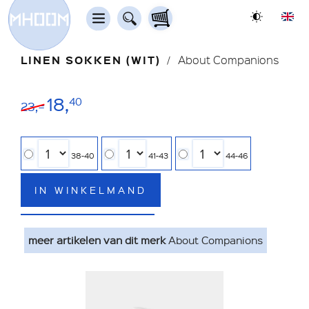
LINEN SOKKEN (WIT)
About Companions
18,
40
23,=
38-40
41-43
44-46
IN WINKELMAND
meer artikelen van dit merk
About Companions