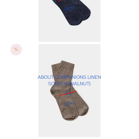
18,
40
ABOUT COMPANIONS LINEN
SOKKEN (WALNUT)
23,=
18,
40