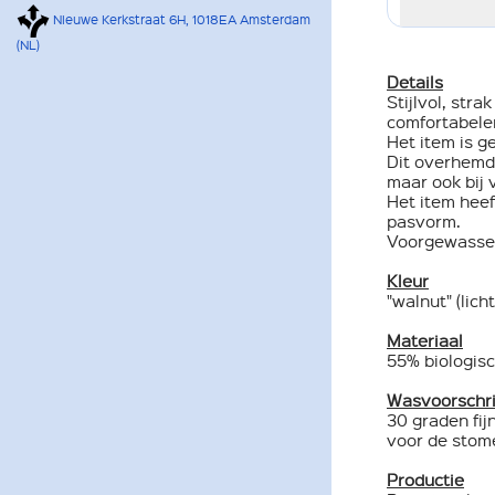
Nieuwe Kerkstraat 6H, 1018EA Amsterdam
(NL)
Details
Stijlvol, str
comfortabeler
Het item is g
Dit overhemd
maar ook bij vr
Het item heef
pasvorm.
Voorgewassen
Kleur
"walnut" (licht
Materiaal
55% biologisc
Wasvoorschri
30 graden fij
voor de stome
Productie