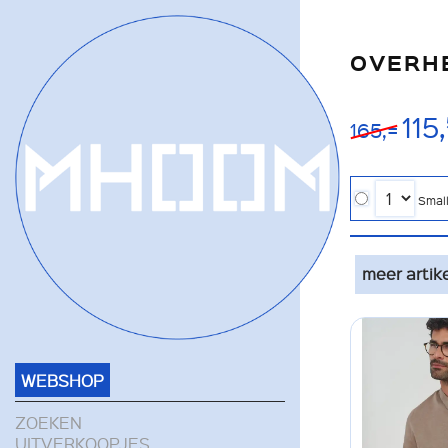
OVERHE
115,
165,=
Smal
meer artik
WEBSHOP
ZOEKEN
UITVERKOOPJES