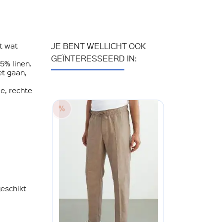
et wat
JE BENT WELLICHT OOK
GEÏNTERESSEERD IN:
5% linen.
et gaan,
e, rechte
geschikt
30