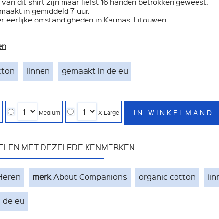
 van dit shirt zijn maar liefst 16 handen betrokken geweest.
gemaakt in gemiddeld 7 uur.
r eerlijke omstandigheden in Kaunas, Litouwen.
en
tton
linnen
gemaakt in de eu
IN WINKELMAND
l
Medium
X-Large
KELEN MET DEZELFDE KENMERKEN
Heren
merk
About Companions
organic cotton
lin
 de eu