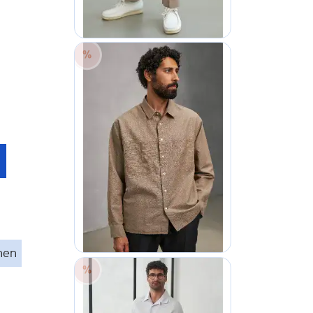
50
nen