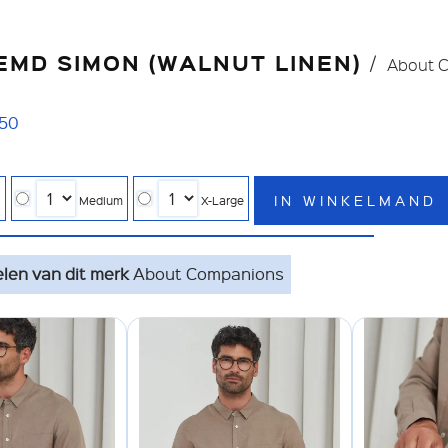
MD SIMON (WALNUT LINEN)
About 
50
IN WINKELMAND
l
Medium
X-Large
elen van dit merk
About Companions