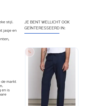
e stijl.
JE BENT WELLICHT OOK
GEÏNTERESSEERD IN:
t jasje en
enten,
p de markt
m.
 en is
bare
40