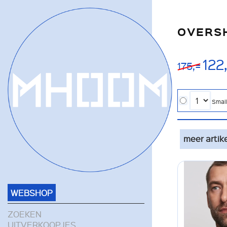
OVERSH
122
175,=
Smal
meer artik
WEBSHOP
ZOEKEN
UITVERKOOPJES