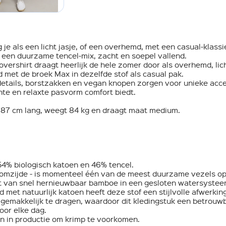
je als een licht jasje, of een overhemd, met een casual-klassiek
een duurzame tencel-mix, zacht en soepel vallend.
 overshirt draagt heerlijk de hele zomer door als overhemd, lich
met de broek Max in dezelfde stof als casual pak.
etails, borstzakken en vegan knopen zorgen voor unieke acc
chte en relaxte pasvorm comfort biedt.
187 cm lang, weegt 84 kg en draagt ​​maat medium.
54% biologisch katoen en 46% tencel.
boomzijde - is momenteel één van de meest duurzame vezels o
t van snel hernieuwbaar bamboe in een gesloten watersystee
met natuurlijk katoen heeft deze stof een stijlvolle afwerking
gemakkelijk te dragen, waardoor dit kledingstuk een betrouw
oor elke dag.
 in productie om krimp te voorkomen.