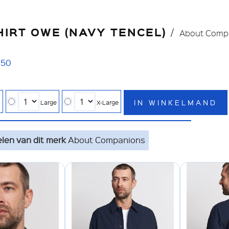
IRT OWE (NAVY TENCEL)
About Comp
,
50
IN WINKELMAND
l
Large
X-Large
elen van dit merk
About Companions