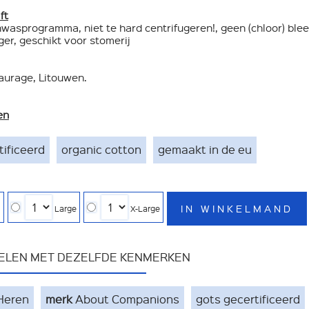
ft
nwasprogramma, niet te hard centrifugeren!, geen (chloor) ble
ger, geschikt voor stomerij
aurage, Litouwen.
en
tificeerd
organic cotton
gemaakt in de eu
IN WINKELMAND
l
Large
X-Large
KELEN MET DEZELFDE KENMERKEN
Heren
merk
About Companions
gots gecertificeerd