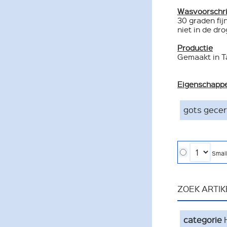
Wasvoorschri
30 graden fij
niet in de dro
Productie
Gemaakt in T
Eigenschapp
gots gecer
Smal
ZOEK ARTI
categorie