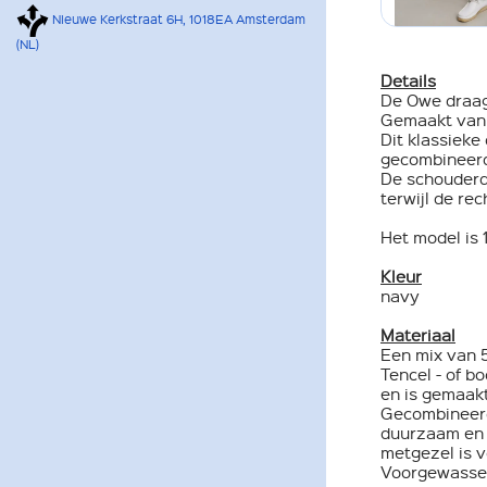
Nieuwe Kerkstraat 6H, 1018EA Amsterdam
(NL)
Details
De Owe draag 
Gemaakt van 
Dit klassieke
gecombineerd 
De schouderd
terwijl de re
Het model is 
Kleur
navy
Materiaal
Een mix van 
Tencel - of 
en is gemaak
Gecombineerd 
duurzaam en 
metgezel is v
Voorgewassen