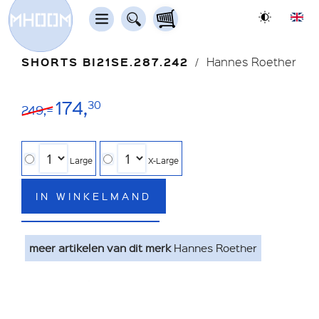
SHORTS BI21SE.287.242
Hannes Roether
174,
30
249,=
Large
X-Large
IN WINKELMAND
meer artikelen van dit merk
Hannes Roether