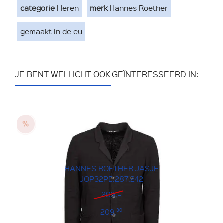
categorie
Heren
merk
Hannes Roether
gemaakt in de eu
JE BENT WELLICHT OOK GEÏNTERESSEERD IN:
HANNES ROETHER JASJE
JOP32PE.287.242
299,=
209,
30