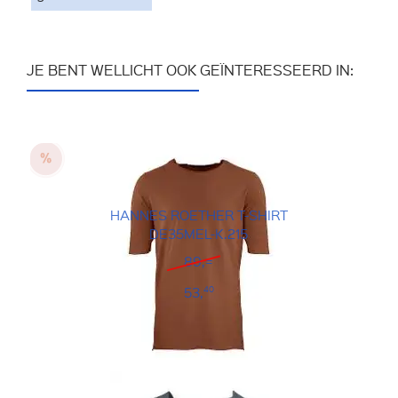
JE BENT WELLICHT OOK GEÏNTERESSEERD IN:
HANNES ROETHER T-SHIRT
DE35MEL-K.215
89,=
53,
40