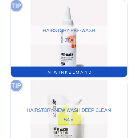
HAIRSTORY PRE-WASH
37,=
IN WINKELMAND
HAIRSTORY NEW WASH DEEP CLEAN
54,=