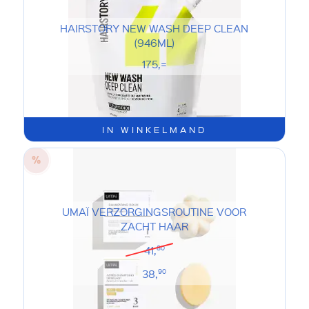
HAIRSTORY NEW WASH DEEP CLEAN
(946ML)
175,=
IN WINKELMAND
UMAÏ VERZORGINGSROUTINE VOOR
ZACHT HAAR
41,
80
38,
90