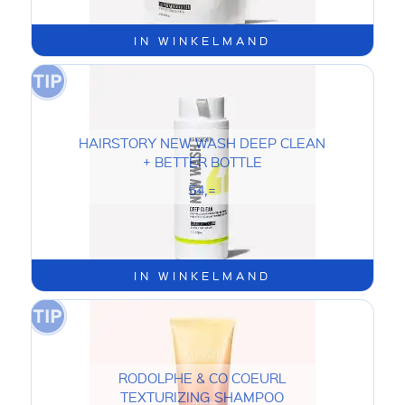
IN WINKELMAND
HAIRSTORY NEW WASH DEEP CLEAN
+ BETTER BOTTLE
54,=
IN WINKELMAND
RODOLPHE & CO COEURL
TEXTURIZING SHAMPOO