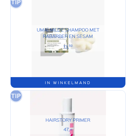
UMAÏ MILDE SHAMPOO MET
RABARBER EN SESAM
13,
50
IN WINKELMAND
HAIRSTORY PRIMER
47,=