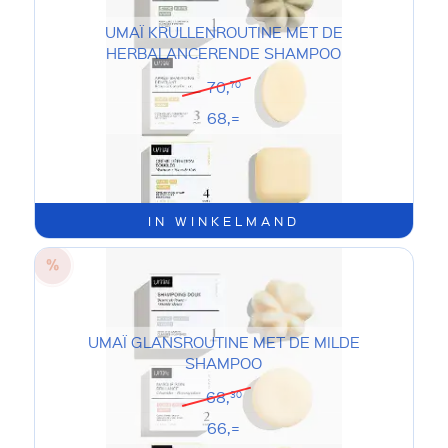
UMAÏ KRULLENROUTINE MET DE
HERBALANCERENDE SHAMPOO
70,
70
68,=
IN WINKELMAND
UMAÏ GLANSROUTINE MET DE MILDE
SHAMPOO
68,
30
66,=