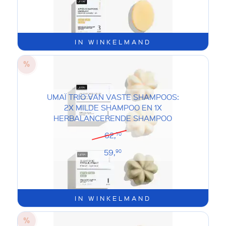
IN WINKELMAND
UMAÏ TRIO VAN VASTE SHAMPOOS:
2X MILDE SHAMPOO EN 1X
HERBALANCERENDE SHAMPOO
62,
70
59,
90
IN WINKELMAND