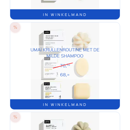
IN WINKELMAND
UMAÏ KRULLENROUTINE MET DE
MILDE SHAMPOO
70,
70
68,=
IN WINKELMAND