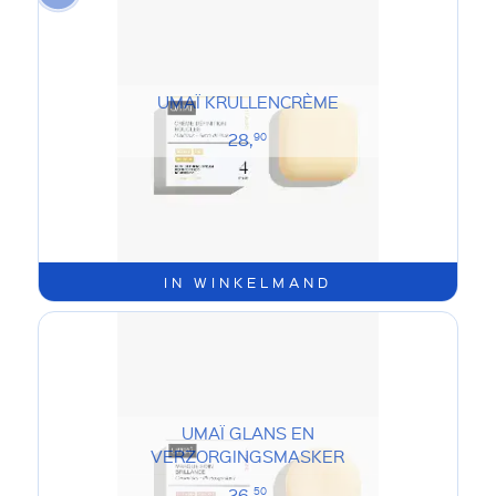
UMAÏ KRULLENCRÈME
28,
90
IN WINKELMAND
UMAÏ GLANS EN
VERZORGINGSMASKER
26,
50