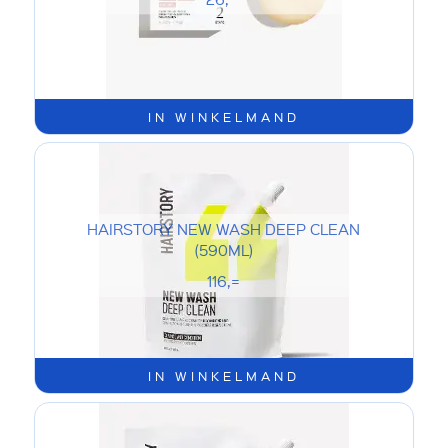
IN WINKELMAND
HAIRSTORY NEW WASH DEEP CLEAN
(590ML)
116,=
IN WINKELMAND