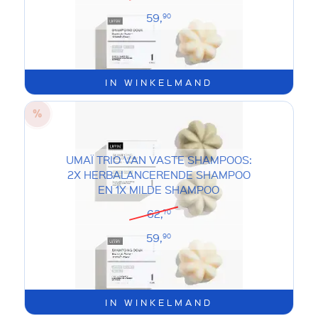
59,
90
IN WINKELMAND
UMAÏ TRIO VAN VASTE SHAMPOOS:
2X HERBALANCERENDE SHAMPOO
EN 1X MILDE SHAMPOO
62,
70
59,
90
IN WINKELMAND