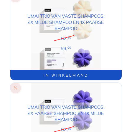
UMAÏ TRIO VAN VASTE SHAMPOOS:
2X MILDE SHAMPOO EN 1X PAARSE
SHAMPOO
62,
70
59,
90
IN WINKELMAND
UMAÏ TRIO VAN VASTE SHAMPOOS:
2X PAARSE SHAMPOO EN 1X MILDE
SHAMPOO
62,
70