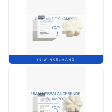
UMAÏ MILDE SHAMPOO
20,
90
IN WINKELMAND
UMAÏ HERBALANCERENDE
SHAMPOO
20,
90