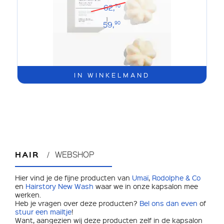
62,
70
59,
90
IN WINKELMAND
HAIR
WEBSHOP
Hier vind je de fijne producten van
Umaï
,
Rodolphe & Co
en
Hairstory New Wash
waar we in onze kapsalon mee
werken.
Heb je vragen over deze producten?
Bel ons dan even
of
stuur een mailtje
!
Want, aangezien wij deze producten zelf in de kapsalon