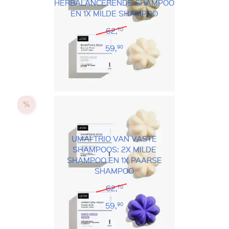
HERBALANCERENDE SHAMPOO
EN 1X MILDE SHAMPOO
62,
70
59,
90
UMAÏ TRIO VAN VASTE
SHAMPOOS: 2X MILDE
SHAMPOO EN 1X PAARSE
SHAMPOO
62,
70
59,
90