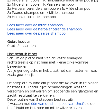
2x Milde shampoo en 1x Herbalancerende shampoo (tip!)
2x Milde shampoo en 1x Paarse shampoo
2x Herbalancerende shampoo en 1x Milde shampoo
2x Paarse shampoo en 1x Milde shampoo
3x Herbalancerende shampoo
Lees meer over de milde shampoo
Lees meer over de herbalancerende shampoo
Lees meer over de paarse shampoo
Gebruiksduur
9 tot 12 maanden
Hoe gebruik je het
Schuim de platte kant van de vaste shampoo
rechtstreeks op nat haar met kleine cirkelvormige
bewegingen.
Als je genoeg schuim hebt, laat het dan rusten en was
zoals gewoonlijk.
De complete routine om je haar nieuw leven in te blazen
bestaat uit 3 natuurlijke behandelingen: wassen,
verzorgen en ontwarren om zodoende een glanzend en
zacht resultaat te verkrijgen.
Deze routine van 3 stappen bestaat uit:
1) wassen met
één van de shampoos van Umaï
die de
hoofdhuid en het haar op milde wijze reinigen