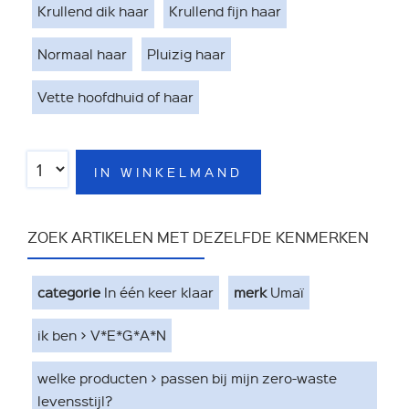
Krullend dik haar
Krullend fijn haar
Normaal haar
Pluizig haar
Vette hoofdhuid of haar
IN WINKELMAND
ZOEK ARTIKELEN MET DEZELFDE KENMERKEN
categorie
In één keer klaar
merk
Umaï
ik ben > V*E*G*A*N
welke producten > passen bij mijn zero-waste
levensstijl?