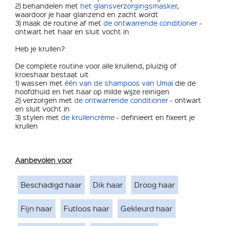
2) behandelen met
het glansverzorgingsmasker
,
waardoor je haar glanzend en zacht wordt
3) maak de routine af met
de ontwarrende conditioner
-
ontwart het haar en sluit vocht in
Heb je krullen?
De complete routine voor alle krullend, pluizig of
kroeshaar bestaat uit
1) wassen met
één van de shampoos van Umaï
die de
hoofdhuid en het haar op milde wijze reinigen
2) verzorgen met
de ontwarrende conditioner
- ontwart
en sluit vocht in
3) stylen met
de krullencrème
- definieert en fixeert je
krullen
Aanbevolen voor
Beschadigd haar
Dik haar
Droog haar
Fijn haar
Futloos haar
Gekleurd haar