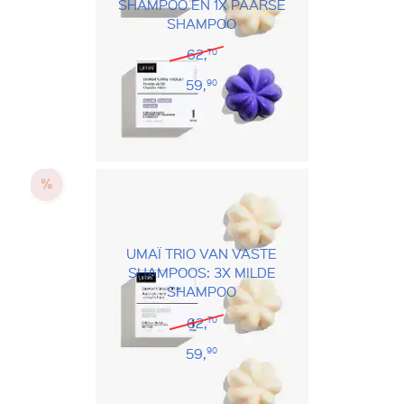
SHAMPOO EN 1X PAARSE
SHAMPOO
62,
70
59,
90
UMAÏ TRIO VAN VASTE
SHAMPOOS: 3X MILDE
SHAMPOO
62,
70
59,
90