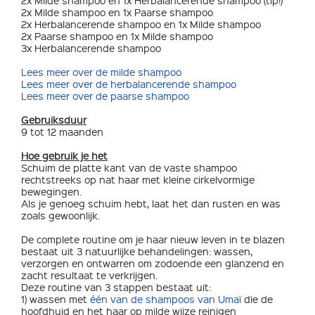
2x Milde shampoo en 1x Herbalancerende shampoo (tip!)
2x Milde shampoo en 1x Paarse shampoo
2x Herbalancerende shampoo en 1x Milde shampoo
2x Paarse shampoo en 1x Milde shampoo
3x Herbalancerende shampoo
Lees meer over de milde shampoo
Lees meer over de herbalancerende shampoo
Lees meer over de paarse shampoo
Gebruiksduur
9 tot 12 maanden
Hoe gebruik je het
Schuim de platte kant van de vaste shampoo
rechtstreeks op nat haar met kleine cirkelvormige
bewegingen.
Als je genoeg schuim hebt, laat het dan rusten en was
zoals gewoonlijk.
De complete routine om je haar nieuw leven in te blazen
bestaat uit 3 natuurlijke behandelingen: wassen,
verzorgen en ontwarren om zodoende een glanzend en
zacht resultaat te verkrijgen.
Deze routine van 3 stappen bestaat uit:
1) wassen met
één van de shampoos van Umaï
die de
hoofdhuid en het haar op milde wijze reinigen