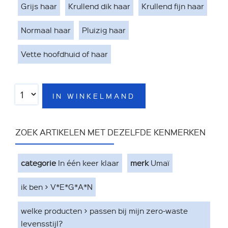
Grijs haar
Krullend dik haar
Krullend fijn haar
Normaal haar
Pluizig haar
Vette hoofdhuid of haar
IN WINKELMAND
ZOEK ARTIKELEN MET DEZELFDE KENMERKEN
categorie
In één keer klaar
merk
Umaï
ik ben > V*E*G*A*N
welke producten > passen bij mijn zero-waste
levensstijl?