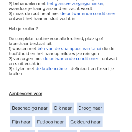
2) behandelen met
het glansverzorgingsmasker
,
waardoor je haar glanzend en zacht wordt
3) maak de routine af met
de ontwarrende conditioner
-
ontwart het haar en sluit vocht in
Heb je krullen?
De complete routine voor alle krullend, pluizig of
kroeshaar bestaat uit
1) wassen met
één van de shampoos van Umaï
die de
hoofdhuid en het haar op milde wijze reinigen
2) verzorgen met
de ontwarrende conditioner
- ontwart
en sluit vocht in
3) stylen met
de krullencrème
- definieert en fixeert je
krullen
Aanbevolen voor
Beschadigd haar
Dik haar
Droog haar
Fijn haar
Futloos haar
Gekleurd haar