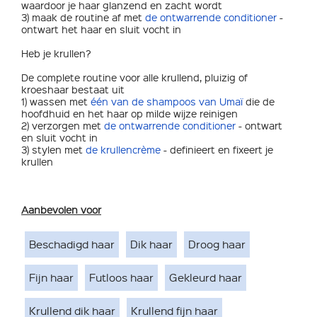
waardoor je haar glanzend en zacht wordt
3) maak de routine af met
de ontwarrende conditioner
-
ontwart het haar en sluit vocht in
Heb je krullen?
De complete routine voor alle krullend, pluizig of
kroeshaar bestaat uit
1) wassen met
één van de shampoos van Umaï
die de
hoofdhuid en het haar op milde wijze reinigen
2) verzorgen met
de ontwarrende conditioner
- ontwart
en sluit vocht in
3) stylen met
de krullencrème
- definieert en fixeert je
krullen
Aanbevolen voor
Beschadigd haar
Dik haar
Droog haar
Fijn haar
Futloos haar
Gekleurd haar
Krullend dik haar
Krullend fijn haar