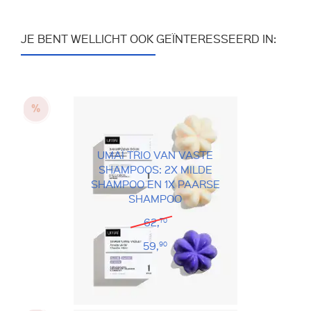
JE BENT WELLICHT OOK GEÏNTERESSEERD IN:
UMAÏ TRIO VAN VASTE
SHAMPOOS: 2X MILDE
SHAMPOO EN 1X PAARSE
SHAMPOO
62,
70
59,
90