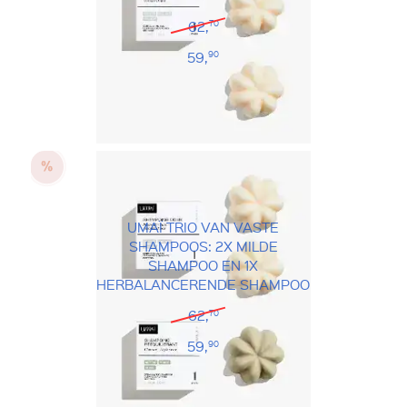
62,
70
59,
90
UMAÏ TRIO VAN VASTE
SHAMPOOS: 2X MILDE
SHAMPOO EN 1X
HERBALANCERENDE SHAMPOO
62,
70
59,
90