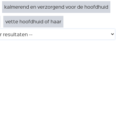
kalmerend en verzorgend voor de hoofdhuid
vette hoofdhuid of haar