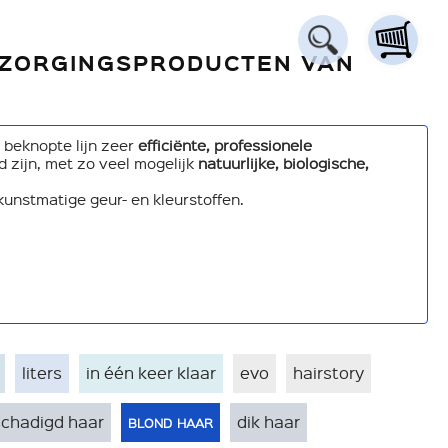
ERZORGINGSPRODUCTEN VAN
 beknopte lijn zeer
efficiënte, professionele
d zijn, met zo veel mogelijk
natuurlijke, biologische,
unstmatige geur- en kleurstoffen.
liters
in één keer klaar
evo
hairstory
blond haar
chadigd haar
dik haar