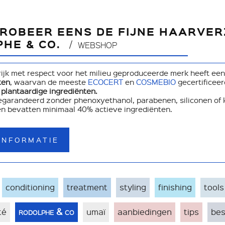
PROBEER EENS DE FIJNE HAARV
HE & CO.
WEBSHOP
krijk met respect voor het milieu geproduceerde merk heeft een
ten
, waarvan de meeste
ECOCERT
en
COSMEBIO
gecertificeer
 plantaardige ingrediënten.
egarandeerd zonder phenoxyethanol, parabenen, siliconen of k
n bevatten minimaal 40% actieve ingrediënten.
INFORMATIE
conditioning
treatment
styling
finishing
tools
rodolphe & co
té
umaï
aanbiedingen
tips
bes