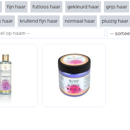
fijn haar
futloos haar
gekleurd haar
grijs haar
k haar
krullend fijn haar
normaal haar
pluizig haar
95