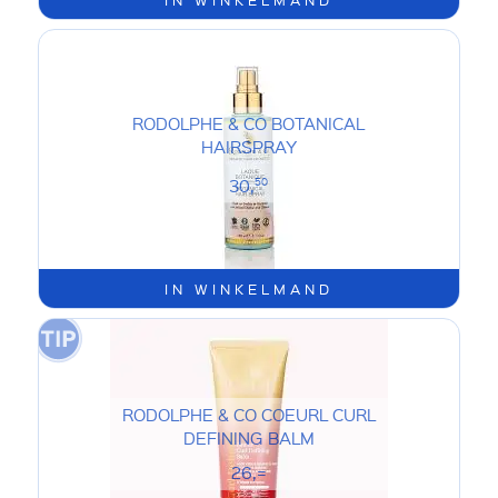
RODOLPHE & CO BOTANICAL
HAIRSPRAY
30,
50
IN WINKELMAND
RODOLPHE & CO COEURL CURL
DEFINING BALM
26,=