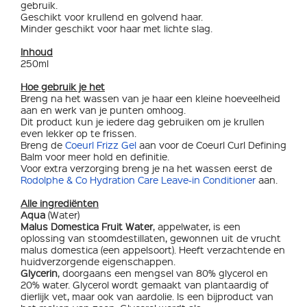
gebruik.
Geschikt voor krullend en golvend haar.
Minder geschikt voor haar met lichte slag.
Inhoud
250ml
Hoe gebruik je het
Breng na het wassen van je haar een kleine hoeveelheid
aan en werk van je punten omhoog.
Dit product kun je iedere dag gebruiken om je krullen
even lekker op te frissen.
Breng de
Coeurl Frizz Gel
aan voor de Coeurl Curl Defining
Balm voor meer hold en definitie.
Voor extra verzorging breng je na het wassen eerst de
Rodolphe & Co Hydration Care Leave-in Conditioner
aan.
Alle ingrediënten
Aqua
(Water)
Malus Domestica Fruit Water
, appelwater, is een
oplossing van stoomdestillaten, gewonnen uit de vrucht
malus domestica (een appelsoort). Heeft verzachtende en
huidverzorgende eigenschappen.
Glycerin
, doorgaans een mengsel van 80% glycerol en
20% water. Glycerol wordt gemaakt van plantaardig of
dierlijk vet, maar ook van aardolie. Is een bijproduct van