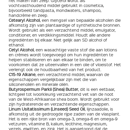
het maken van zeep. Glycerol wordt als
vochtvasthoudend middel gebruikt in cosmetica,
bijvoorbeeld tandpasta, mondwaters, shampoo,
handcrème en zeep.
Cetearyl Alcohol
, een mengsel van bepaalde alcoholen die
afkomstig zijn van plantaardige of synthetische bronnen.
Wordt gebruikt als een verzachtend middel, emulgator,
conditioner, en verdikkingsmiddel. Houdt alle andere
ingrediënten bij elkaar. Niet gelijk aan SD alcohol of
ethanol.
Cetyl Alcohol
, een wasachtige vaste stof die aan lotions
en crèmes wordt toegevoegd om hun ingrediënten te
helpen stabiliseren en aan elkaar te binden, om te
voorkomen dat ze uiteenvallen in een olie of vloeistof. Het
verlengt ook de houdbaarheid van het product.
C15-19 Alkane
, een verzachtend middel, waarvan de
eigenschappen vergelijkbaar zijn met die van
siliconenoliën en minerale oliën.
Butyrospermum Parkii (Shea) Butter
, dit is een eetbaar,
lichtgeel tot ivoorkleurig verzachtend vet van de noot
van de West-Afrikaanse shea boom. Wordt gebruikt voor
zijn hydraterende en verzachtende eigenschappen.
Linum Usitatissimum (Linseed) Seed Oil
, lijnzaadolie, is
afkomstig uit de gedroogde rijpe zaden van de vlasplant.
Het is een rijke bron van omega-3, omega-6 en omega-9
vetzuren, vitamine B, kalium, lecithine, magnesium,
vezels, eiwitten, en zink. Het is aangetoond dat de