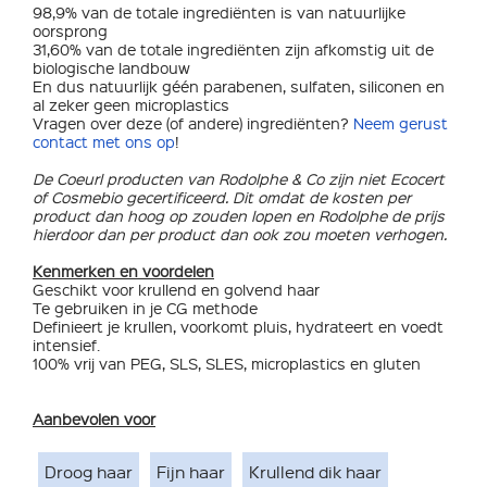
98,9% van de totale ingrediënten is van natuurlijke
oorsprong
31,60% van de totale ingrediënten zijn afkomstig uit de
biologische landbouw
En dus natuurlijk géén parabenen, sulfaten, siliconen en
al zeker geen microplastics
Vragen over deze (of andere) ingrediënten?
Neem gerust
contact met ons op
!
De Coeurl producten van Rodolphe & Co zijn niet Ecocert
of Cosmebio gecertificeerd. Dit omdat de kosten per
product dan hoog op zouden lopen en Rodolphe de prijs
hierdoor dan per product dan ook zou moeten verhogen.
Kenmerken en voordelen
Geschikt voor krullend en golvend haar
Te gebruiken in je CG methode
Definieert je krullen, voorkomt pluis, hydrateert en voedt
intensief.
100% vrij van PEG, SLS, SLES, microplastics en gluten
Aanbevolen voor
Droog haar
Fijn haar
Krullend dik haar