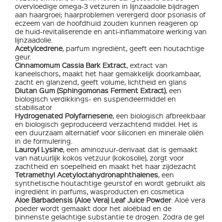
overvloedige omega-3 vetzuren in lijnzaadolie bijdragen
aan haargroei; haarproblemen verergerd door psoriasis of
eczeem van de hoofdhuid zouden kunnen reageren op
de huid-revitaliserende en anti-inflammatoire werking van
lijnzaadolie.
Acetylcedrene
, parfum ingrediënt, geeft een houtachtige
geur.
Cinnamomum Cassia Bark Extract
, extract van
kaneelschors, maakt het haar gemakkelijk doorkambaar,
zacht en glanzend, geeft volume, lichtheid en glans
Diutan Gum (Sphingomonas Ferment Extract)
, een
biologisch verdikkings- en suspendeermiddel en
stabilisator
Hydrogenated Polyfarnesene
, een biologisch afbreekbaar
en biologisch geproduceerd verzachtend middel. Het is
een duurzaam alternatief voor siliconen en minerale oliën
in de formulering.
Lauroyl Lysine
, een aminozuur-derivaat dat is gemaakt
van natuurlijk kokos vetzuur (kokosolie), zorgt voor
zachtheid en soepelheid en maakt het haar zijdezacht
Tetramethyl Acetyloctahydronaphthalenes
, een
synthetische houtachtige geurstof en wordt gebruikt als
ingrediënt in parfums, wasproducten en cosmetica
Aloe Barbadensis (Aloe Vera) Leaf Juice Powder
: Aloë vera
poeder wordt gemaakt door het aloëblad en de
binnenste gelachtige substantie te drogen. Zodra de gel