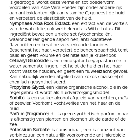
is gedroogd, wordt deze vermalen tot poedervorm.
Voordelen van Aloë Vera Poeder zijn onder andere: rijk
aan antioxidanten, rijk aan vitamine C, geneest de huid
en verbetert de elasticiteit van de huid.
Nymphaea Alba Root Extract
, een extract van de wortels
van de waterlelie, ook wel bekend als Witte Lotus. Dit
ingrediënt bevat een unieke set fytochemicaliën,
waaronder reinigende saponinen, anti-oxidatieve
flavonoïden en keratine-versterkende tannines.
Beschermt het haar, verbetert de beheersbaarheid, temt
pluis en geeft volume en definitie aan je krullenbos
Cetearyl Glucoside
is een emulgator toegepast in olie-in-
water samenstellingen. Het helpt de huid en het haar
vocht vast te houden, en geeft een fluweelzacht gevoel.
Kan natuurlijk worden afgeleid (van kokos / maïsolie) of
chemisch gesynthetiseerd.
Propylene Glycol
, een kleine organische alcohol, die in de
regel gebruikt wordt als huidverzorgingsmiddel.
Sorbitol
is een suiker alcohol afgeleid van vruchten, maïs
of zeewier. Voorkomt vochtverlies van het haar en de
huid.
Parfum (Fragrance)
, dit is geen synthetisch parfum, maar
is afkomstig van planten en bloemen uit de aarde of de
zee.
Potassium Sorbate
, kaliumsorbaat, een kaliumzout van
sorbinezuur, een natuurlijk voorkomende antimicrobiële