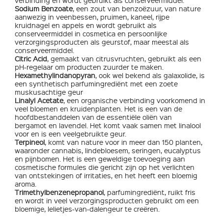
verbinding en wordt gebruikt als conserveermiddel.
Sodium Benzoate
, een zout van benzoëzuur, van nature
aanwezig in veenbessen, pruimen, kaneel, rijpe
kruidnagel en appels en wordt gebruikt als
conserveermiddel in cosmetica en persoonlijke
verzorgingsproducten als geurstof, maar meestal als
conserveermiddel.
Citric Acid
, gemaakt van citrusvruchten, gebruikt als een
pH-regelaar om producten zuurder te maken.
Hexamethylindanopyran
, ook wel bekend als galaxolide, is
een synthetisch parfumingrediënt met een zoete
muskusachtige geur
Linalyl Acetate
, een organische verbinding voorkomend in
veel bloemen en kruidenplanten. Het is een van de
hoofdbestanddelen van de essentiële oliën van
bergamot en lavendel. Het komt vaak samen met linalool
voor en is een veelgebruikte geur.
Terpineol
, komt van nature voor in meer dan 150 planten,
waaronder cannabis, lindebloesem, seringen, eucalyptus
en pijnbomen. Het is een geweldige toevoeging aan
cosmetische formules die gericht zijn op het verlichten
van ontstekingen of irritaties, en het heeft een bloemig
aroma.
Trimethylbenzenepropanol
, parfumingrediënt, ruikt fris
en wordt in veel verzorgingsproducten gebruikt om een ​​
bloemige, lelietjes-van-dalengeur te creëren.