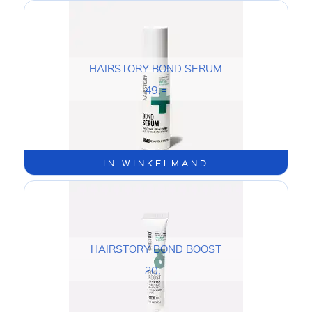
HAIRSTORY BOND SERUM
49,=
IN WINKELMAND
HAIRSTORY BOND BOOST
20,=