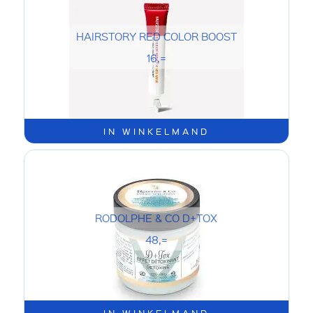
HAIRSTORY RED COLOR BOOST
16,=
IN WINKELMAND
RODOLPHE & CO D+TOX
48,=
IN WINKELMAND