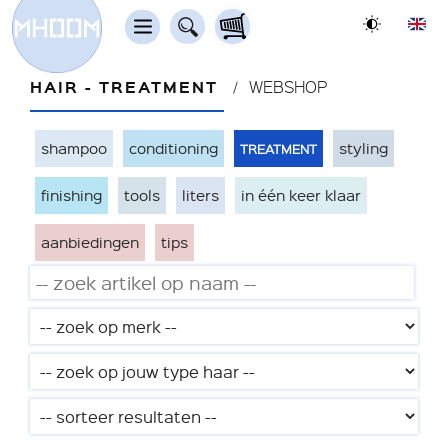
HAIR - TREATMENT
WEBSHOP
treatment
shampoo
conditioning
styling
finishing
tools
liters
in één keer klaar
aanbiedingen
tips