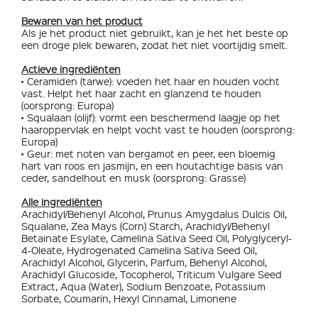
Bewaren van het product
Als je het product niet gebruikt, kan je het het beste op
een droge plek bewaren, zodat het niet voortijdig smelt.
Actieve ingrediënten
• Ceramiden (tarwe): voeden het haar en houden vocht
vast. Helpt het haar zacht en glanzend te houden
(oorsprong: Europa)
• Squalaan (olijf): vormt een beschermend laagje op het
haaroppervlak en helpt vocht vast te houden (oorsprong:
Europa)
• Geur: met noten van bergamot en peer, een bloemig
hart van roos en jasmijn, en een houtachtige basis van
ceder, sandelhout en musk (oorsprong: Grasse)
Alle ingrediënten
Arachidyl/Behenyl Alcohol, Prunus Amygdalus Dulcis Oil,
Squalane, Zea Mays (Corn) Starch, Arachidyl/Behenyl
Betainate Esylate, Camelina Sativa Seed Oil, Polyglyceryl-
4-Oleate, Hydrogenated Camelina Sativa Seed Oil,
Arachidyl Alcohol, Glycerin, Parfum, Behenyl Alcohol,
Arachidyl Glucoside, Tocopherol, Triticum Vulgare Seed
Extract, Aqua (Water), Sodium Benzoate, Potassium
Sorbate, Coumarin, Hexyl Cinnamal, Limonene