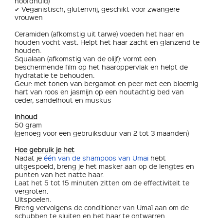
hoofdhuid)
✔ Veganistisch, glutenvrij, geschikt voor zwangere
vrouwen
Ceramiden (afkomstig uit tarwe) voeden het haar en
houden vocht vast. Helpt het haar zacht en glanzend te
houden.
Squalaan (afkomstig van de olijf): vormt een
beschermende film op het haaroppervlak en helpt de
hydratatie te behouden.
Geur: met tonen van bergamot en peer met een bloemig
hart van roos en jasmijn op een houtachtig bed van
ceder, sandelhout en muskus
Inhoud
50 gram
(genoeg voor een gebruiksduur van 2 tot 3 maanden)
Hoe gebruik je het
Nadat je
één van de shampoos van Umaï
hebt
uitgespoeld, breng je het masker aan op de lengtes en
punten van het natte haar.
Laat het 5 tot 15 minuten zitten om de effectiviteit te
vergroten.
Uitspoelen.
Breng vervolgens de conditioner van Umaï aan om de
schubben te sluiten en het haar te ontwarren.