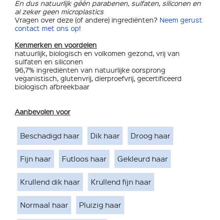
En dus natuurlijk géén parabenen, sulfaten, siliconen en
al zeker geen microplastics
Vragen over deze (of andere) ingrediënten?
Neem gerust
contact met ons op
!
Kenmerken en voordelen
natuurlijk, biologisch en volkomen gezond, vrij van
sulfaten en siliconen
96,7% ingrediënten van natuurlijke oorsprong
veganistisch, glutenvrij, dierproefvrij, gecertificeerd
biologisch afbreekbaar
Aanbevolen voor
Beschadigd haar
Dik haar
Droog haar
Fijn haar
Futloos haar
Gekleurd haar
Krullend dik haar
Krullend fijn haar
Normaal haar
Pluizig haar