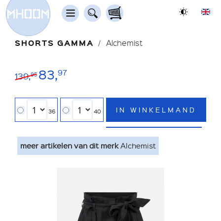
SHORTS GAMMA
Alchemist
83,
97
139,
95
IN WINKELMAND
36
40
meer artikelen van dit merk
Alchemist