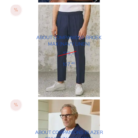
ABOUT COMPANIONS BROEK
MAX (NAVY LINEN)
179,=
107,
40
ABOUT COMPANIONS BLAZER