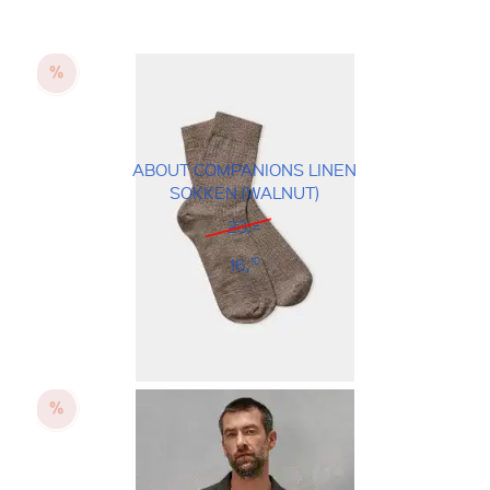
ABOUT COMPANIONS LINEN
SOKKEN (WALNUT)
23,=
16,
10