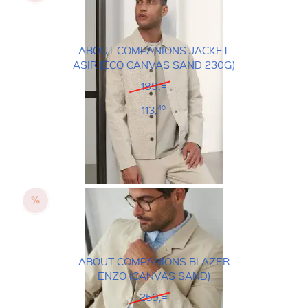
ABOUT COMPANIONS JACKET
ASIR (ECO CANVAS SAND 230G)
189,=
113,
40
ABOUT COMPANIONS BLAZER
ENZO (CANVAS SAND)
259,=