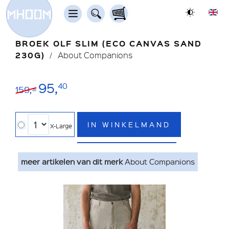
BROEK OLF SLIM (ECO CANVAS SAND
230G)
About Companions
95,
40
159,=
IN WINKELMAND
X-Large
meer artikelen van dit merk
About Companions