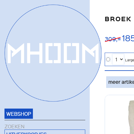
BROEK 
185
309,=
Larg
meer artik
WEBSHOP
ZOEKEN