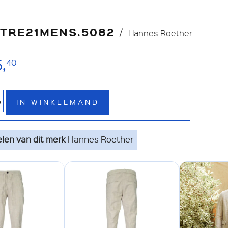
TRE21MENS.5082
Hannes Roether
,
40
IN WINKELMAND
e
elen van dit merk
Hannes Roether