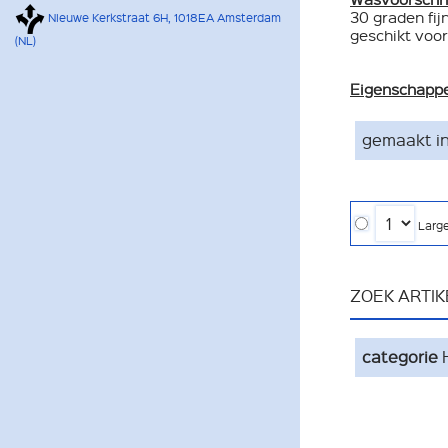
30 graden fij
Nieuwe Kerkstraat 6H, 1018EA Amsterdam
geschikt voor
(NL)
Eigenschapp
gemaakt in
Larg
ZOEK ARTI
categorie