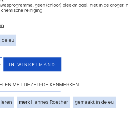
nwasprogramma, geen (chloor) bleekmiddel, niet in de droger, n
 chemische reiniging
en
 de eu
IN WINKELMAND
e
KELEN MET DEZELFDE KENMERKEN
Heren
merk
Hannes Roether
gemaakt in de eu
NIEUWSBRIEF ONT