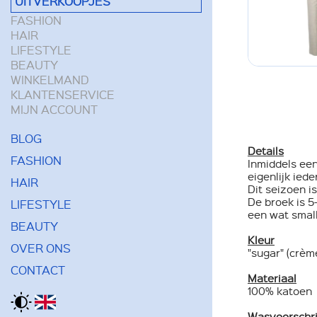
UITVERKOOPJES
FASHION
HAIR
LIFESTYLE
BEAUTY
WINKELMAND
KLANTENSERVICE
MIJN ACCOUNT
BLOG
Details
FASHION
Inmiddels een
eigenlijk iede
HAIR
Dit seizoen i
De broek is 5
LIFESTYLE
een wat small
BEAUTY
Kleur
OVER ONS
"sugar" (crèm
CONTACT
Materiaal
100% katoen
Wasvoorschri