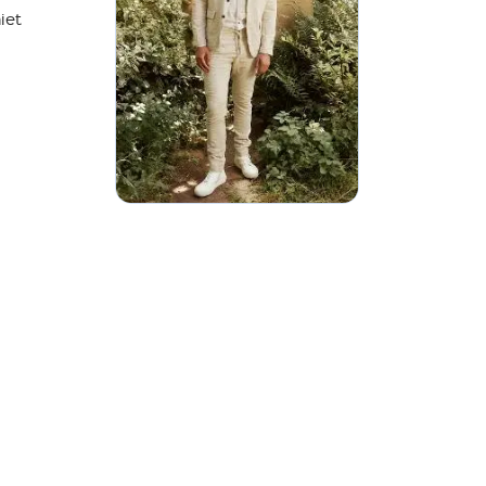
iet
40
VANGEN?