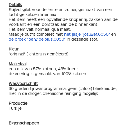
Details
Stijlvol gilet voor de lente en zomer, gemaakt van een
luchtige katoen linenmix.
Het item heeft een opvallende knopenrij, zakken aan de
voorkant en een borstzak aan de binnenkant.
Het item valt normaal qua maat.
Maak je outfit compleet met
het jasje "jos32ef.6050"
en
de broek "bar21be.plus.6050"
in dezelfde stof.
Kleur
"original" (lichtbruin gemêleerd)
Materiaal
een mix van 57% katoen, 43% linen;
de voering is gemaakt van 100% katoen
Wasvoorschrift
30 graden fijnwasprogramma, geen (chloor) bleekmiddel,
niet in de droger, chemische reiniging mogelijk
Productie
Turkije
Eigenschappen