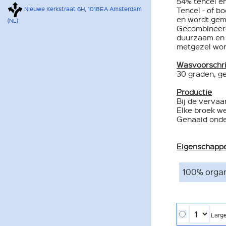
54% tencel e
Tencel - of 
Nieuwe Kerkstraat 6H, 1018EA Amsterdam
en wordt gem
(NL)
Gecombineerd 
duurzaam en 
metgezel wor
Wasvoorschri
30 graden, ge
Productie
Bij de vervaa
Elke broek w
Genaaid onde
Eigenschapp
100% orga
Larg