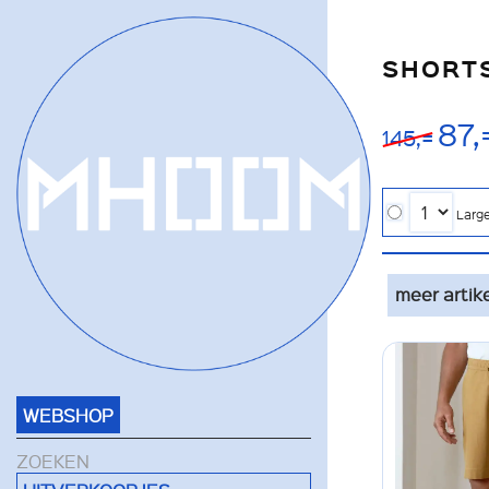
SHORTS
87,
145,=
Larg
meer artik
WEBSHOP
ZOEKEN