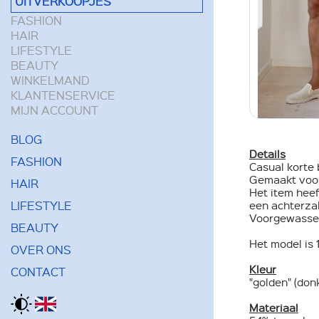
UITVERKOOPJES
FASHION
HAIR
LIFESTYLE
BEAUTY
WINKELMAND
KLANTENSERVICE
MIJN ACCOUNT
BLOG
Details
FASHION
Casual korte
Gemaakt voor 
HAIR
Het item heef
LIFESTYLE
een achterzak
Voorgewassen
BEAUTY
Het model is 
OVER ONS
Kleur
CONTACT
"golden" (don
Materiaal