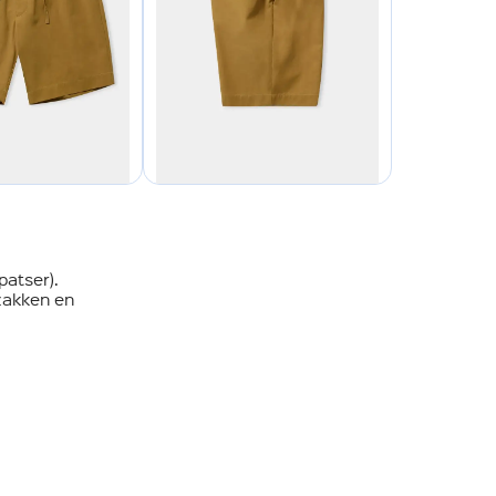
patser).
zakken en
NIEUWSBRIEF
ONTVANGEN?