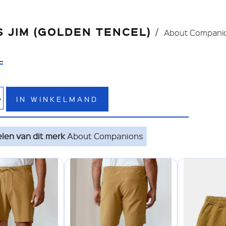
 JIM (GOLDEN TENCEL)
About Compani
=
IN WINKELMAND
e
elen van dit merk
About Companions