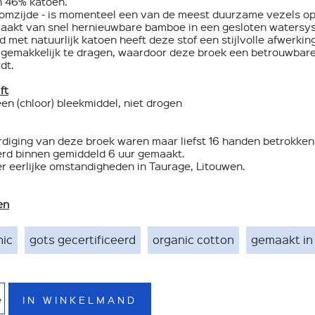
n 46% katoen.
boomzijde - is momenteel een van de meest duurzame vezels o
aakt van snel hernieuwbare bamboe in een gesloten watersy
met natuurlijk katoen heeft deze stof een stijlvolle afwerking
gemakkelijk te dragen, waardoor deze broek een betrouwbar
dt.
ft
en (chloor) bleekmiddel, niet drogen
rdiging van deze broek waren maar liefst 16 handen betrokken
erd binnen gemiddeld 6 uur gemaakt.
r eerlijke omstandigheden in Taurage, Litouwen.
en
nic
gots gecertificeerd
organic cotton
gemaakt in
IN WINKELMAND
e