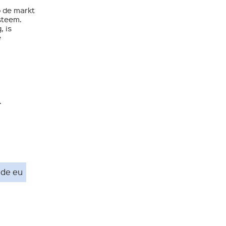
p de markt
JA GRAAG!
steem.
, is
e
.
 de eu