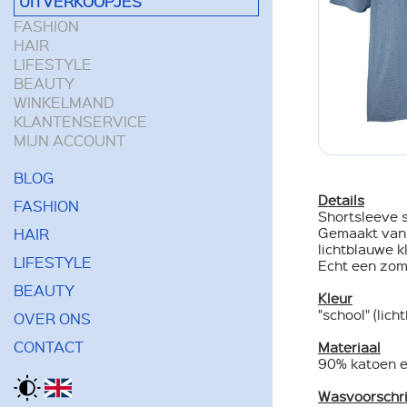
UITVERKOOPJES
FASHION
HAIR
LIFESTYLE
BEAUTY
WINKELMAND
KLANTENSERVICE
MIJN ACCOUNT
BLOG
Details
FASHION
Shortsleeve 
HAIR
Gemaakt van e
lichtblauwe kl
LIFESTYLE
Echt een zom
BEAUTY
Kleur
"school" (lich
OVER ONS
CONTACT
Materiaal
90% katoen e
Wasvoorschri