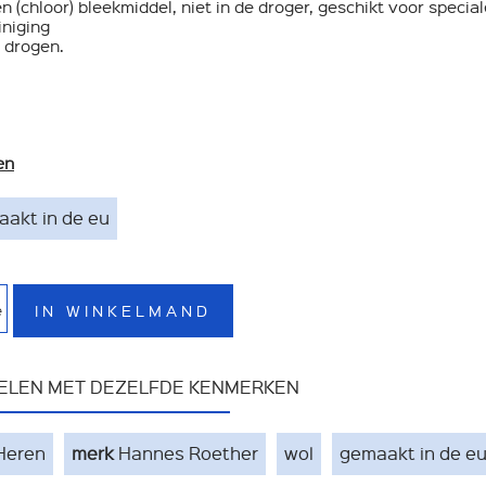
 (chloor) bleekmiddel, niet in de droger, geschikt voor special
iniging
 drogen.
en
akt in de eu
IN WINKELMAND
e
KELEN MET DEZELFDE KENMERKEN
Heren
merk
Hannes Roether
wol
gemaakt in de e