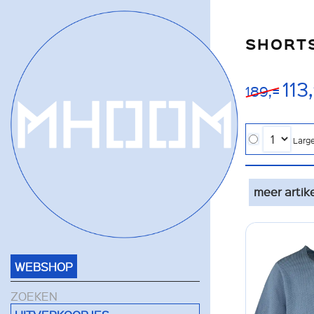
SHORTS
113,
189,=
Larg
meer artik
WEBSHOP
ZOEKEN