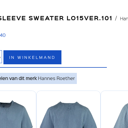
LEEVE SWEATER LO15VER.101
Han
40
IN WINKELMAND
e
elen van dit merk
Hannes Roether