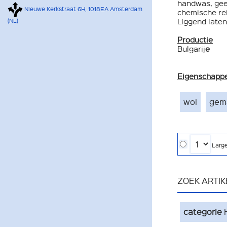
handwas, geen
Nieuwe Kerkstraat 6H, 1018EA Amsterdam
chemische re
Liggend laten
(NL)
Productie
Bulgarij
e
Eigenschapp
wol
gema
Larg
ZOEK ARTI
categorie