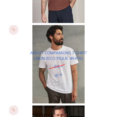
ABOUT COMPANIONS T-SHIRT
LIRON (ECO PIQUE WHITE)
69,=
41,
40