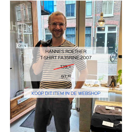
HANNES ROETHER
T-SHIRT FA35RINE.2007
139,=
97,
30
KOOP DIT ITEM IN DE WEBSHOP