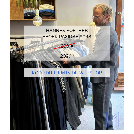
HANNES ROETHER
BROEK PA21DRE.6048
299,=
209,
30
KOOP DIT ITEM IN DE WEBSHOP