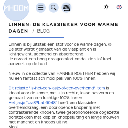
LINNEN: DE KLASSIEKER VOOR WARME
DAGEN
BLOG
Linnen is bij uitstek een stof voor de warme dagen. 😎
De stof wordt gemaakt van de vlasplant en is
lichtgewicht, ademend en absorberend.
Je ervaart een hoog draagcomfort omdat de stof koel
aanvoelt op de huid.
Nieuw in de collectie van HANNES ROETHER hebben wij
nu een fantastisch mooi pak van 100% linnen.
Dit relaxte "is-het-een-jasje-of-een-overhemd" item
is
ideaal voor de zomer, met zijn rechte, losse pasvorm en
gemaakt van een luchtige 100% linnen.
Het jasje "cra32bat.6048"
heeft een klassieke
overhemdkraag, een doorlopende knopenrij met
contrasterende knopen, twee geprononceerde opgezette
borstzakken met klep en knoopsluiting en lange mouwen
met manchet en knoopsluiting.
Mooi!