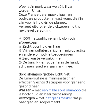
Weer zo’n merk waar we zó blij van
worden: Umaï.
Deze Franse parel maakt haar- en
bodycare producten in vast vorm, die fijn
zijn voor je huid én de planeet.
Vergeet uitdrogende blokzepen – dit is
next level verzorging.
🌱 100% natuurlijk, vegan, biologisch
afbreekbaar
💧 Zacht voor huid en haar
🚫 Vrij van sulfaten, siliconen, microplastics
en andere onnodige toevoegingen
♻️ Zero-waste verpakkingen
😍 De bars liggen superfijn in de hand,
schuimen goed en gaan lang mee.
Solid shampoo gedoe? Echt niet.
De Umaï-routine is minimalistisch en
effectief. Slechts 3 stappen voor glanzend,
gezond haar:
Wassen
– met
een milde solid shampoo
die
je hoofdhuid en haar zacht reinigt
Verzorgen
– met
het glansmasker
dat je
haar glad en soepel maakt