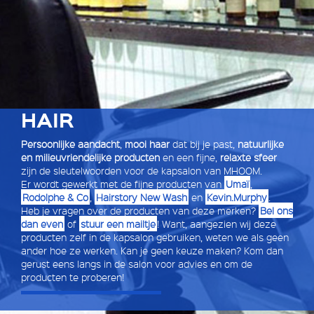
HAIR
Persoonlijke aandacht
,
mooi haar
dat bij je past,
natuurlijke
en milieuvriendelijke producten
en een fijne,
relaxte sfeer
zijn de sleutelwoorden voor de kapsalon van MHOOM.
Er wordt gewerkt met de fijne producten van
Umaï
,
Rodolphe & Co
,
Hairstory New Wash
en
Kevin.Murphy
.
Heb je vragen over de producten van deze merken?
Bel ons
dan even
of
stuur een mailtje
! Want, aangezien wij deze
producten zelf in de kapsalon gebruiken, weten we als geen
ander hoe ze werken. Kan je geen keuze maken? Kom dan
gerust eens langs in de salon voor advies en om de
producten te proberen!