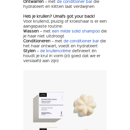
Ontwarren
– met
de conditioner bar
die
hydrateert en klitten laat verdwijnen
Heb je krullen? Umaï’s got your back!
Voor krullend, pluizig of kroeshaar is er een
aangepaste routine:
Wassen
– met
een milde solid shampoo
die
je haar niet uitdroogt
Conditioneren
– met
de conditioner bar
die
het haar ontwart, voedt en hydrateert
Stylen
–
de krullencrème
definieert én
houdt je krul in vorm (zó goed dat we er
verslaafd aan zijn)