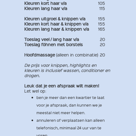
Kleuren kort haar v/a
105
Kleuren lang haar
v/a
115
Kleuren uitgroei & knippen v/a
155
Kleuren kort haar & knippen v/a
155
Kleuren lang haar
& knippen v/a
165
Toeslag veel / lang haar v/a
20
Toeslag föhnen met borstels
20
Hoofdmassage
(alleen in combinatie)
20
De prijs voor knippen, highlights en
kleuren is inclusief wassen, conditioner en
drogen.
Leuk dat je een afspraak wilt maken!
Let wel op:
ben je meer dan een kwartier te laat
voor je afspraak, dan kunnen we je
meestal niet meer helpen.
annuleren of verplaatsen kan alleen
telefonisch, minimaal 24 uur van te
voren.