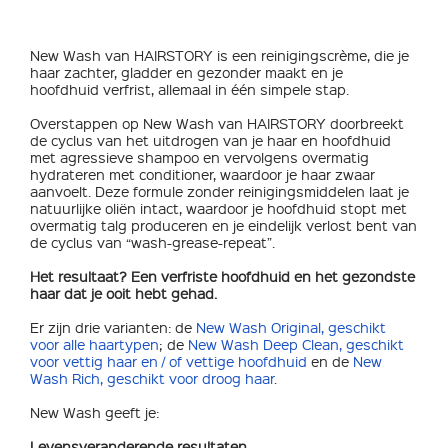
New Wash van HAIRSTORY is een reinigingscrème, die je
haar zachter, gladder en gezonder maakt en je
hoofdhuid verfrist, allemaal in één simpele stap.
Overstappen op New Wash van HAIRSTORY doorbreekt
de cyclus van het uitdrogen van je haar en hoofdhuid
met agressieve shampoo en vervolgens overmatig
hydrateren met conditioner, waardoor je haar zwaar
aanvoelt. Deze formule zonder reinigingsmiddelen laat je
natuurlijke oliën intact, waardoor je hoofdhuid stopt met
overmatig talg produceren en je eindelijk verlost bent van
de cyclus van “wash-grease-repeat”.
Het resultaat? Een verfriste hoofdhuid en het gezondste
haar dat je ooit hebt gehad.
Er zijn drie varianten: de
New Wash Original, geschikt
voor alle haartypen
; de
New Wash Deep Clean, geschikt
voor vettig haar en / of vettige hoofdhuid
en de
New
Wash Rich, geschikt voor droog haar
.
New Wash geeft je:
Levensveranderende resultaten.