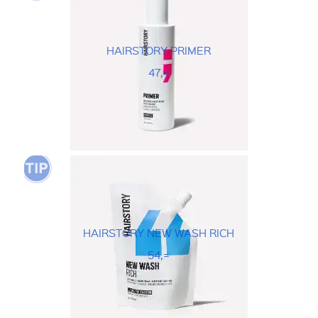
HAIRSTORY PRIMER
47,=
HAIRSTORY NEW WASH RICH
54,=