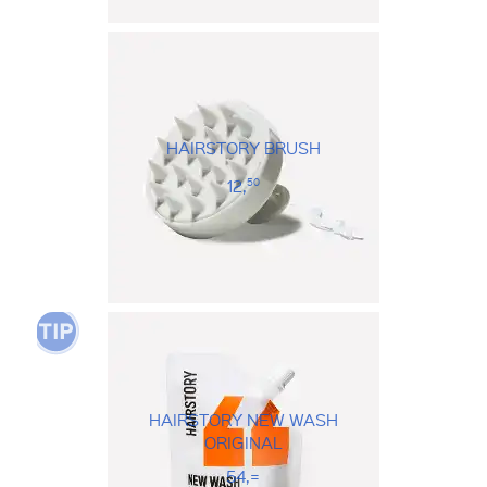
HAIRSTORY BRUSH
12,
50
HAIRSTORY NEW WASH
ORIGINAL
54,=