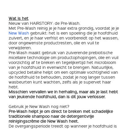
Wat is het
Nieuw van HAIRSTORY: de Pre-Wash.
Met Pre-Wash reinig je je haar extra grondig, voordat je je
New Wash
gebruikt: het is een spoeling die je hoofdhuid
zuivert, en je haar verfrist en voorbereidt op het wassen,
door ongewenste productresten, olie en vuil te
verwijderen.
Pre-Wash maakt gebruik van zuiverende prebiotische
micellaire technologie om productophopingen, olie en vuil
voorzichtig af te breken en tegelijkertijd het microbioom
van je hoofdhuid in evenwicht te brengen. Natuurlijke,
upcycled betaïne helpt om een ​​optimale vochtigheid van
de hoofdhuid te behouden, zodat je nog langer tussen
wasbeurten kunt wachten, zelfs als je supervet haar
hebt.
Misschien vervallen we in herhaling, maar als je last hebt
van jeukende hoofdhuid, dan is dit jouw verlosser.
Gebruik je New Wash nog niet?
Pre-Wash helpt je om ​direct te breken met schadelijke
traditionele shampoo naar de detergentvrije
reinigingscrème die New Wash heet.
De overgangsperiode treedt op wanneer je hoofdhuid is