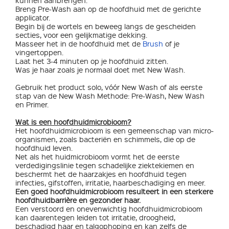
kunnen aanbrengen.
Breng Pre-Wash aan op de hoofdhuid met de gerichte
applicator.
Begin bij de wortels en beweeg langs de gescheiden
secties, voor een gelijkmatige dekking.
Masseer het in de hoofdhuid met de
Brush
of je
vingertoppen.
Laat het 3-4 minuten op je hoofdhuid zitten.
Was je haar zoals je normaal doet met New Wash.
Gebruik het product solo, vóór New Wash of als eerste
stap van de New Wash Methode: Pre-Wash, New Wash
en Primer.
Wat is een hoofdhuidmicrobioom?
Het hoofdhuidmicrobioom is een gemeenschap van micro-
organismen, zoals bacteriën en schimmels, die op de
hoofdhuid leven.
Net als het huidmicrobioom vormt het de eerste
verdedigingslinie tegen schadelijke ziektekiemen en
beschermt het de haarzakjes en hoofdhuid tegen
infecties, gifstoffen, irritatie, haarbeschadiging en meer.
Een goed hoofdhuidmicrobioom resulteert in een sterkere
hoofdhuidbarrière en gezonder haar.
Een verstoord en onevenwichtig hoofdhuidmicrobioom
kan daarentegen leiden tot irritatie, droogheid,
beschadigd haar en talgophoping en kan zelfs de