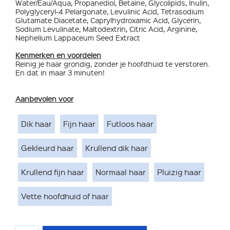
Water/Eau/Aqua, Propanediol, Betaine, Glycolipids, Inulin,
Polyglyceryl-4 Pelargonate, Levulinic Acid, Tetrasodium
Glutamate Diacetate, Caprylhydroxamic Acid, Glycerin,
Sodium Levulinate, Maltodextrin, Citric Acid, Arginine,
Nephelium Lappaceum Seed Extract
Kenmerken en voordelen
Reinig je haar grondig, zonder je hoofdhuid te verstoren.
En dat in maar 3 minuten!
Aanbevolen voor
Dik haar
Fijn haar
Futloos haar
Gekleurd haar
Krullend dik haar
Krullend fijn haar
Normaal haar
Pluizig haar
Vette hoofdhuid of haar