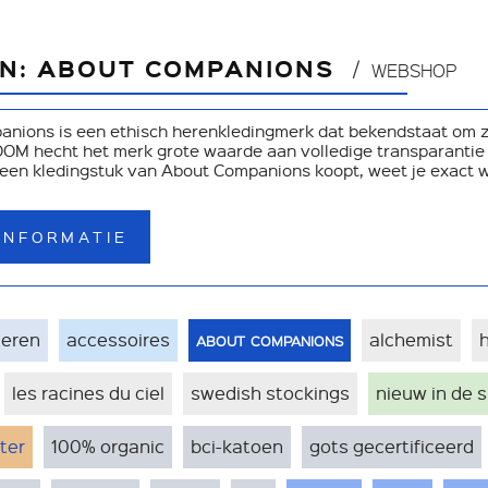
ON: ABOUT COMPANIONS
WEBSHOP
nions is een ethisch herenkledingmerk dat bekendstaat om zi
OM hecht het merk grote waarde aan volledige transparantie -
een kledingstuk van About Companions koopt, weet je exact w
INFORMATIE
about companions
heren
accessoires
alchemist
les racines du ciel
swedish stockings
nieuw in de 
nter
100% organic
bci-katoen
gots gecertificeerd