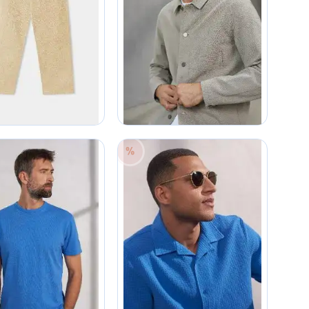
30
30
30
30