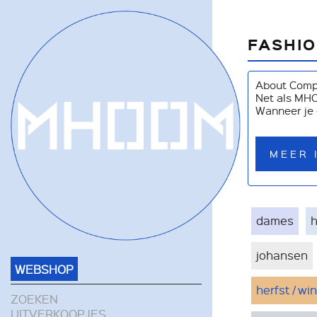
FASHI
About Compa
Net als MHO
Wanneer je 
MEER 
dames
johansen
WEBSHOP
herfst / wi
ZOEKEN
UITVERKOOPJES