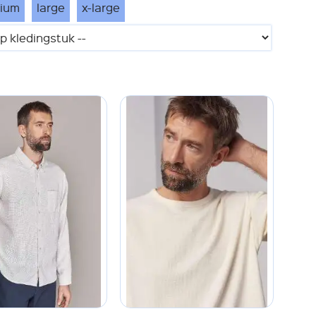
ium
large
x-large