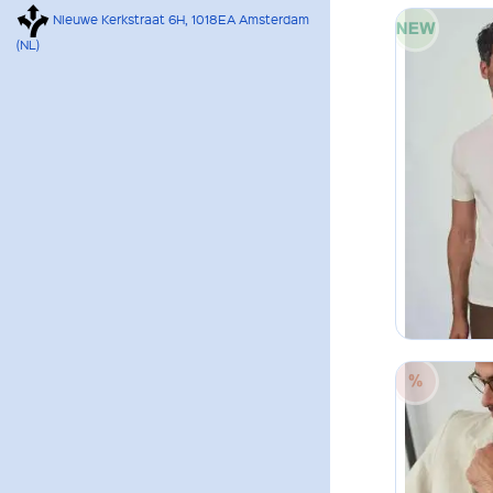
Nieuwe Kerkstraat 6H, 1018EA Amsterdam
(NL)