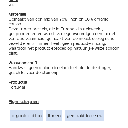
wit
Materiaal
Gemaakt van een mix van 70% linen en 30% organic
cotton.
Deze linnen breisels, die in Europa zijn gekweekt,
gesponnen en verwerkt, vertegenwoordigen een model
van duurzaamheid, gemaakt van de meest ecologische
vezel die er is. Linnen heeft geen pesticiden nodig,
waardoor het productieproces op natuurlijke wijze schoon
blijft.
Wasvoorschrift
Handwas, geen (chloor) bleekmiddel, niet in de droger,
geschikt voor de stomerij
Productie
Portugal
Eigenschappen
organic cotton
linnen
gemaakt in de eu