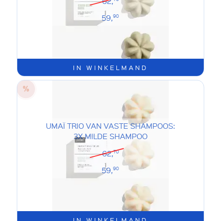
62,
59,
90
IN WINKELMAND
UMAÏ TRIO VAN VASTE SHAMPOOS:
3X MILDE SHAMPOO
62,
70
59,
90
IN WINKELMAND