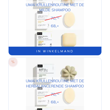
UMAÏ KRULLENROUTINE MET DE
MILDE SHAMPOO
70,
70
68,=
IN WINKELMAND
UMAÏ KRULLENROUTINE MET DE
HERBALANCERENDE SHAMPOO
70,
70
68,=