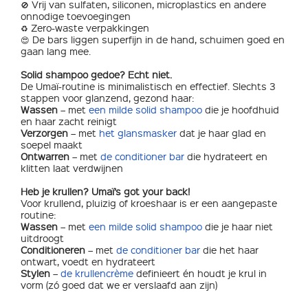
🚫 Vrij van sulfaten, siliconen, microplastics en andere
onnodige toevoegingen
♻️ Zero-waste verpakkingen
😍 De bars liggen superfijn in de hand, schuimen goed en
gaan lang mee.
Solid shampoo gedoe? Echt niet.
De Umaï-routine is minimalistisch en effectief. Slechts 3
stappen voor glanzend, gezond haar:
Wassen
– met
een milde solid shampoo
die je hoofdhuid
en haar zacht reinigt
Verzorgen
– met
het glansmasker
dat je haar glad en
soepel maakt
Ontwarren
– met
de conditioner bar
die hydrateert en
klitten laat verdwijnen
Heb je krullen? Umaï’s got your back!
Voor krullend, pluizig of kroeshaar is er een aangepaste
routine:
Wassen
– met
een milde solid shampoo
die je haar niet
uitdroogt
Conditioneren
– met
de conditioner bar
die het haar
ontwart, voedt en hydrateert
Stylen
–
de krullencrème
definieert én houdt je krul in
vorm (zó goed dat we er verslaafd aan zijn)