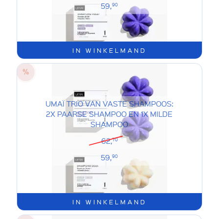
59,
90
IN WINKELMAND
UMAÏ TRIO VAN VASTE SHAMPOOS:
2X PAARSE SHAMPOO EN 1X MILDE
SHAMPOO
62,
70
59,
90
IN WINKELMAND