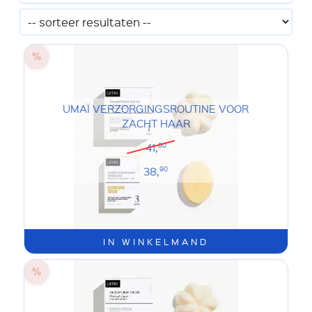
UMAÏ VERZORGINGSROUTINE VOOR
ZACHT HAAR
41,
80
38,
90
IN WINKELMAND