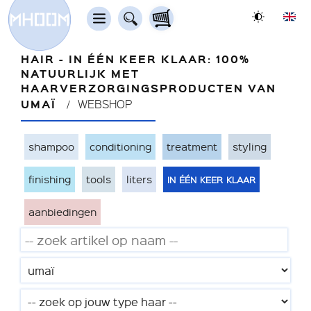
HAIR - IN ÉÉN KEER KLAAR: 100%
NATUURLIJK MET
HAARVERZORGINGSPRODUCTEN VAN
UMAÏ
WEBSHOP
shampoo
conditioning
treatment
styling
in één keer klaar
finishing
tools
liters
aanbiedingen