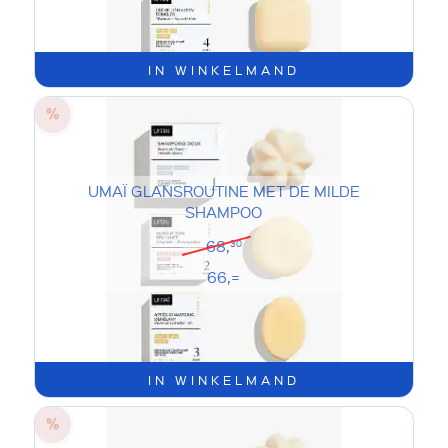
IN WINKELMAND
UMAÏ GLANSROUTINE MET DE MILDE
SHAMPOO
68,
30
66,=
IN WINKELMAND