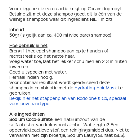
Voor diegene die een reactie krijgt op Cocamidopropyl
Betaine zit met deze shampoo goed: dit is één van de
weinige shampoos waar dit ingrediënt NIET in zit!
Inhoud
50gr (is gelijk aan ca. 400 ml (vloeibare) shampoo)
Hoe gebruik je het
Breng 1 theelepel shampoo aan op je handen of
rechtstreeks op het natte haar.
Voeg water toe, laat het lekker schuimen en 2-3 minuten
inwerken.
Goed uitspoelen met water.
Herhaal indien nodig.
Voor optimaal resultaat wordt geadviseerd deze
shampoo in combinatie met de
Hydrating Hair Mask
te
gebruiken.
Bekijk hier het stappenplan van Rodolphe & Co, speciaal
voor jouw haartype.
Alle ingrediënten
Sodium Coco-Sulfate
, een natriumzout van de
sulfaatester van kokosnootalcohol. Wat zegt u? Een
oppervlakteactieve stof, een reinigingsmiddel dus. Niet te
verwarren met zijn broertje, Sodium Lauryl Sulfaat (SLS).