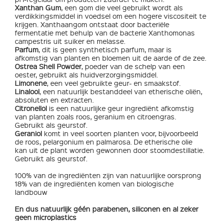
Xanthan Gum
, een gom die veel gebruikt wordt als
verdikkingsmiddel in voedsel om een hogere viscositeit te
krijgen. Xanthaangom ontstaat door bacteriële
fermentatie met behulp van de bacterie Xanthomonas
campestris uit suiker en melasse.
Parfum
, dit is geen synthetisch parfum, maar is
afkomstig van planten en bloemen uit de aarde of de zee.
Ostrea Shell Powder
, poeder van de schelp van een
oester, gebruikt als huidverzorgingsmiddel.
Limonene
, een veel gebruikte geur- en smaakstof.
Linalool
, een natuurlijk bestanddeel van etherische oliën,
absoluten en extracten.
Citronellol
is een natuurlijke geur ingrediënt afkomstig
van planten zoals roos, geranium en citroengras.
Gebruikt als geurstof.
Geraniol
komt in veel soorten planten voor, bijvoorbeeld
de roos, pelargonium en palmarosa. De etherische olie
kan uit de plant worden gewonnen door stoomdestillatie.
Gebruikt als geurstof.
100% van de ingrediënten zijn van natuurlijke oorsprong
18% van de ingrediënten komen van biologische
landbouw
En dus natuurlijk géén parabenen, siliconen en al zeker
geen microplastics