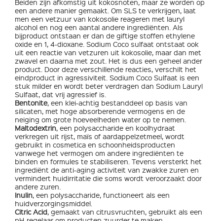
Beiden zijn afkomstig uit kokosnoten, maar ze worden op
een andere manier gemaakt. Om SLS te verkrijgen, laat
men een vetzuur van kokosolie reageren met lauryl
alcohol en nog een aantal andere ingrediënten. Als
bijproduct ontstaan er dan de giftige stoffen ethylene
oxide en 1, 4-dioxane. Sodium Coco sulfaat ontstaat ook
uit een reactie van vetzuren uit kokosolie, maar dan met
zwavel en daarna met zout. Het is dus een geheel ander
product. Door deze verschillende reacties, verschilt het
eindproduct in agressiviteit. Sodium Coco Sulfaat is een
stuk milder en wordt beter verdragen dan Sodium Lauryl
Sulfaat, dat vrij agressief is.
Bentonite
, een klei-achtig bestanddeel op basis van
silicaten, met hoge absorberende vermogens en de
neiging om grote hoeveelheden water op te nemen.
Maltodextrin
, een polysaccharide en koolhydraat
verkregen uit rijst, maïs of aardappelzetmeel, wordt
gebruikt in cosmetica en schoonheidsproducten
vanwege het vermogen om andere ingrediënten te
binden en formules te stabiliseren. Tevens versterkt het
ingrediënt de anti-aging activiteit van zwakke zuren en
vermindert huidirritatie die soms wordt veroorzaakt door
andere zuren.
Inulin
, een polysaccharide, functioneert als een
huidverzorgingsmiddel.
Citric Acid
, gemaakt van citrusvruchten, gebruikt als een
pH-regelaar om producten zuurder te maken.